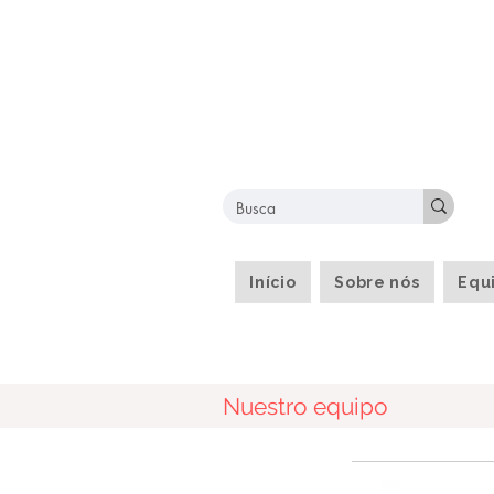
Início
Sobre nós
Equ
Nuestro equipo
Nuestros servicios